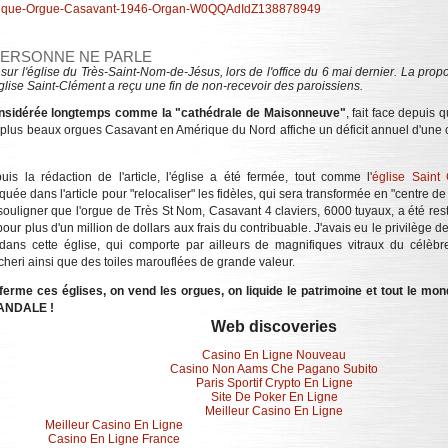
de-musique-Orgue-Casavant-1946-Organ-W0QQAdIdZ138878949
PERSONNE NE PARLE
 sur l'église du Très-Saint-Nom-de-Jésus, lors de l'office du 6 mai dernier. La prop
église Saint-Clément a reçu une fin de non-recevoir des paroissiens.
sidérée longtemps comme la "cathédrale de Maisonneuve"
, fait face depuis
es plus beaux orgues Casavant en Amérique du Nord affiche un déficit annuel d'une 
uis la rédaction de l'article, l'église a été fermée, tout comme l'
église Saint
quée dans l'article pour "relocaliser" les fidèles, qui sera transformée en "centre d
souligner que l'orgue de Très St Nom, Casavant 4 claviers, 6000 tuyaux, a été re
pour plus d'un million de dollars aux frais du contribuable. J'avais eu le privilège 
dans cette église, qui comporte par ailleurs de magnifiques vitraux du célèbre
cheri ainsi que des toiles marouflées de grande valeur.
ferme ces églises, on vend les orgues, on liquide le patrimoine et tout le mon
ANDALE !
Web discoveries
Casino En Ligne Nouveau
Casino Non Aams Che Pagano Subito
Paris Sportif Crypto En Ligne
Site De Poker En Ligne
Meilleur Casino En Ligne
Meilleur Casino En Ligne
Casino En Ligne France