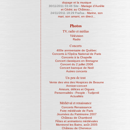
dopage et la musique
30/11/2011 03:46
Site -
Mariage d'Aurélie
et Cédric au Château...
24/11/2011 18:29
Frañsa -
Marine, son
mari, son amant, en direct...
Photos
TV, radio et médias
Télévision
Radio
Concerts
400e anniversaire de Québec
Concerts à l'Opéra National de Paris
Concerts à la Chapelle
Concert classiques en Bretagne
Concert du 2 juillet 2006
Concert baroque de Noël
Autres concerts
Un peu de tout
Vente des vins des Hospices de Beaune
Anniver-concert
Amours, délices et Orgues
Personnalités - People - Tudjentil
Actualités
Médiéval et renaissance
Concerts Renaissance
Foire médiévale de Paris
Journées du Patrimoine 2007
Château de Chambord
Fêtes et animations médiévales
Montrond les Bains, août 2005
Château de Cherveux