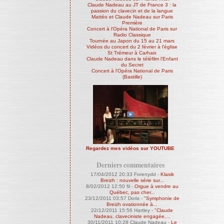
Claude Nadeau au JT de France 3 : la
passion du clavecin et de la langue
Mattéo et Claude Nadeau sur Paris
Première
Concert à l'Opéra National de Paris sur
Radio Classique
Tournée au Japon du 15 au 21 mars
Vidéos du concert du 2 février à l'église
St Trémeur à Carhaix
Claude Nadeau dans le téléfilm l'Enfant
du Secret
Concert à l'Opéra National de Paris
(Bastille)
Regardez mes vidéos sur YOUTUBE
Derniers commentaires
17/04/2012 20:33
Forenydd -
Klasik
Breizh : nouvelle série sur...
8/02/2012 12:50
fil -
Orgue à vendre au
Québec, pas cher...
23/12/2011 03:57
Doris -
"Symphonie de
Breizh ovationnée à...
22/12/2011 15:56
Hartley -
"Claude
Nadeau, claveciniste engagée,...
30/11/2011 10:28
Claude Nadeau -
Le