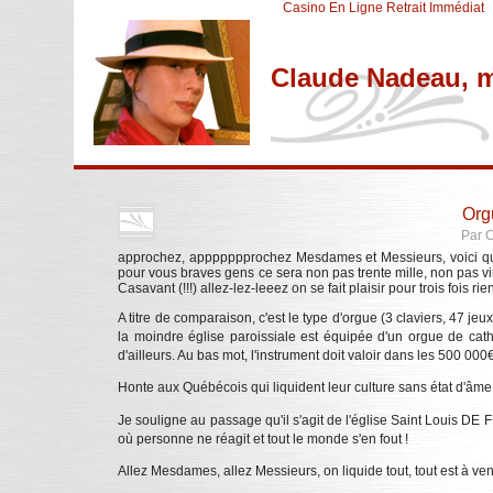
Casino En Ligne Retrait Immédiat
Claude Nadeau, m
Aller au contenu
|
Aller au menu
|
Aller à la recherche
Org
Par 
approchez, appppppprochez Mesdames et Messieurs, voici que l
pour vous braves gens ce sera non pas trente mille, non pas 
Casavant (!!!) allez-lez-leeez on se fait plaisir pour trois fois rie
A titre de comparaison, c'est le type d'orgue (3 claviers, 47 je
la moindre église paroissiale est équipée d'un orgue de cathé
d'ailleurs. Au bas mot, l'instrument doit valoir dans les 500 0
Honte aux Québécois qui liquident leur culture sans état d'âme! 
Je souligne au passage qu'il s'agit de l'église Saint Louis D
où personne ne réagit et tout le monde s'en fout !
Allez Mesdames, allez Messieurs, on liquide tout, tout est à v