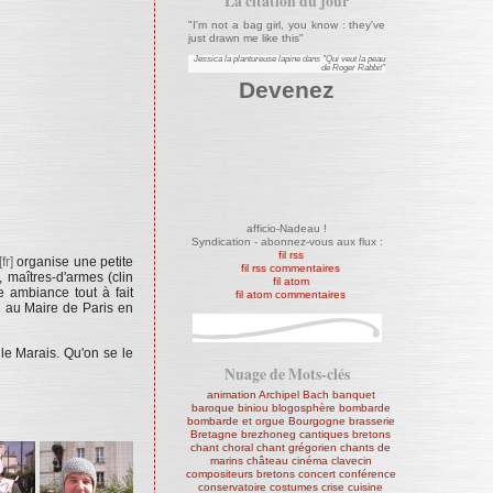
La citation du jour
"I'm not a bag girl, you know : they've
just drawn me like this"
Jessica la plantureuse lapine dans "Qui veut la peau
de Roger Rabbit"
Devenez
afficio-Nadeau !
Syndication - abonnez-vous aux flux :
fil rss
organise une petite
fil rss commentaires
 maîtres-d'armes (clin
fil atom
e ambiance tout à fait
fil atom commentaires
e au Maire de Paris en
le Marais. Qu'on se le
Nuage de Mots-clés
animation
Archipel
Bach
banquet
baroque
biniou
blogosphère
bombarde
bombarde et orgue
Bourgogne
brasserie
Bretagne
brezhoneg
cantiques bretons
chant choral
chant grégorien
chants de
marins
château
cinéma
clavecin
compositeurs bretons
concert
conférence
conservatoire
costumes
crise
cuisine