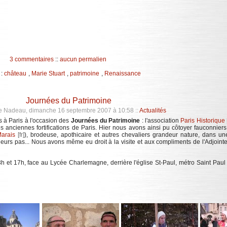
3 commentaires
::
aucun permalien
 :
château
,
Marie Stuart
,
patrimoine
,
Renaissance
Journées du Patrimoine
e Nadeau, dimanche 16 septembre 2007 à 10:58
::
Actualités
 à Paris à l'occasion des
Journées du Patrimoine
: l'association
Paris Historique
s anciennes fortifications de Paris. Hier nous avons ainsi pu côtoyer fauconniers,
arais
), brodeuse, apothicaire et autres chevaliers grandeur nature, dans un
eurs pas... Nous avons même eu droit à la visite et aux compliments de l'Adjoint
 et 17h, face au Lycée Charlemagne, derrière l'église St-Paul, métro Saint Paul 