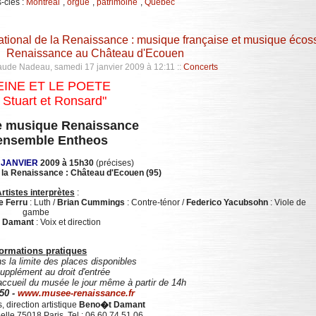
-clés :
Montréal
,
orgue
,
patrimoine
,
Québec
tional de la Renaissance : musique française et musique écoss
Renaissance au Château d'Ecouen
aude Nadeau, samedi 17 janvier 2009 à 12:11
::
Concerts
EINE ET LE POETE
 Stuart et Ronsard"
e musique Renaissance
'ensemble Entheos
 JANVIER
2009 à 15h30
(précises)
 la Renaissance : Château d'Ecouen (95)
rtistes interprètes
:
e Ferru
: Luth /
Brian Cummings
: Contre-ténor /
Federico Yacubsohn
: Viole de
gambe
t Damant
: Voix et direction
formations pratiques
ns la limite des places disponibles
upplément au droit d'entrée
'accueil du musée le jour même à partir de 14h
 50 -
www.musee-renaissance.fr
 direction artistique
Beno�t Damant
elle 75018 Paris Tel : 06 60 74 51 06