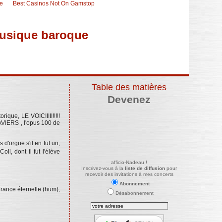
ne
Best Casinos Not On Gamstop
musique baroque
Table des matières
Devenez
que, LE VOICIIIII!!!!!
AVIERS , l'opus 100 de
d'orgue s'il en fut un,
l, dont il fut l'élève
afficio-Nadeau !
Inscrivez-vous à la
liste de diffusion
pour
recevoir des invitations à mes concerts
Abonnement
rance éternelle (hum),
Désabonnement