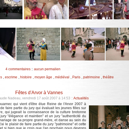
4 commentaires
::
aucun permalien
s
,
escrime
,
histoire
,
moyen âge
,
médiéval
,
Paris
,
patrimoine
,
théâtre
Fêtes d'Arvor à Vannes
aude Nadeau, vendredi 17 août 2007 à 14:53
::
Actualités
arnec qui vient d'être élue Reine de l'Arvor 2007 à
de faire partie du jury qui évaluait les jeunes filles sur
bre, qui jugeait la connaissance de la culture bretonne
ury "élégance et maintien" et un jury "authenticité du
mariage de sa propre grand-mère, et danse au sein du
i le plaisir de faire partie du jury "patrimoine" et cette
et si bien que je crois que l'an prochain nous devrons