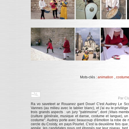
Mots-clés :
animation
,
costume
Par Cl
Ra vo saveteet ar Rouanez gant Doue! C'est Audrey Le Scou
Vannes (au milieu avec le tablier blanc), et j'ai eu le privilège 
trois grands aspects : un jury "patrimoine", dont j'étais mem
(culture générale, musique et danse, costume et langue), un j
costume". Audrey porte avec beaucoup d'émotion la robe de 
cercle du Croisty, en pays Pourlet. C'est la deuxième fois que j'a
année, les candidates nous ont étonnés par leur niveau, tant 