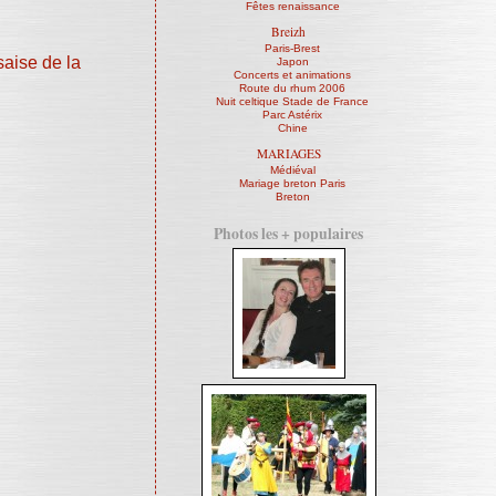
Fêtes renaissance
Breizh
Paris-Brest
aise de la
Japon
Concerts et animations
Route du rhum 2006
Nuit celtique Stade de France
Parc Astérix
Chine
MARIAGES
Médiéval
Mariage breton Paris
Breton
Photos les + populaires