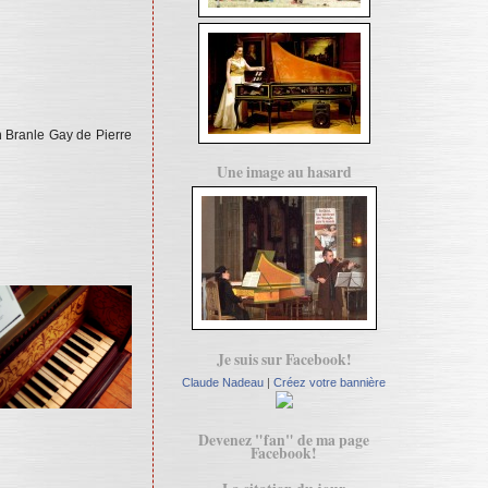
d'un Branle Gay de Pierre
Une image au hasard
Je suis sur Facebook!
Claude Nadeau
|
Créez votre bannière
Devenez "fan" de ma page
Facebook!