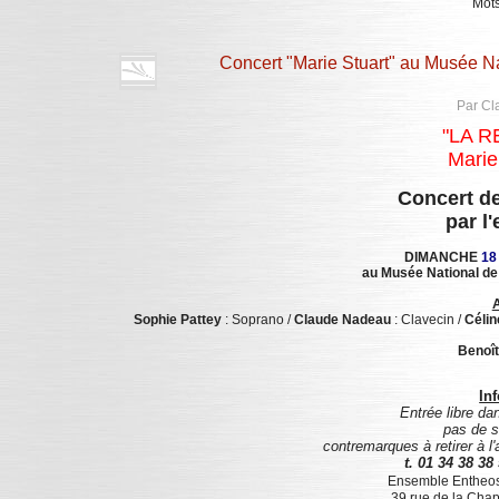
Mots
Concert "Marie Stuart" au Musée Na
Par Cl
"LA R
Marie
Concert d
par l
DIMANCHE
18
au Musée National de
A
Sophie Pattey
: Soprano /
Claude Nadeau
: Clavecin /
Célin
Benoî
In
Entrée libre da
pas de s
contremarques à retirer à l
t. 01 34 38 38
Ensemble Entheos,
39 rue de la Chap