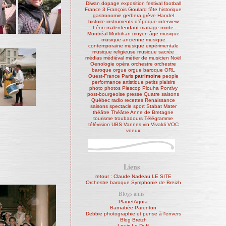
Diwan
dopage
exposition
festival
football
France 3
François Goulard
fête historique
gastronomie
gerbera
grève
Handel
histoire
instruments d'époque
interview
Léon
malentendant
mariage
mode
Montréal
Morbihan
moyen âge
musique
musique ancienne
musique
contemporaine
musique expérimentale
musique religieuse
musique sacrée
médias
médiéval
métier de musicien
Noël
Oenologie
opéra
orchestre
orchestre
baroque
orgue
orgue baroque
ORL
Ouest-France
Paris
patrimoine
people
performance artistique
petits plaisirs
photo
photos
Plescop
Plouha
Pontivy
post-bourgeoise
presse
Quatre saisons
Québec
radio
recettes
Renaissance
saisons
spectacle
sport
Stabat Mater
théâtre
Théâtre Anne de Bretagne
tourisme
troubadours
Télégramme
télévision
UBS
Vannes
vin
Vivaldi
VOC
voeux
Liens
retour : Claude Nadeau LE SITE
Orchestre baroque Symphonie de Breizh
Blogs amis
PlanetAgora
Barnabée Parenton
Debbie photographie et pense à l'envers
Blog Breizh
Louis Le Duff