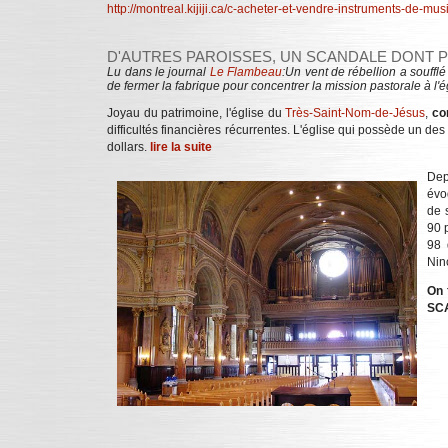
http://montreal.kijiji.ca/c-acheter-et-vendre-instruments-
D'AUTRES PAROISSES, UN SCANDALE DONT 
Lu dans le journal
Le Flambeau
:Un vent de rébellion a soufflé
de fermer la fabrique pour concentrer la mission pastorale à l'
Joyau du patrimoine, l'église du
Très-Saint-Nom-de-Jésus
,
con
difficultés financières récurrentes. L'église qui possède un d
dollars.
lire la suite
Dep
évo
de 
90 
98 
Nin
On 
SC