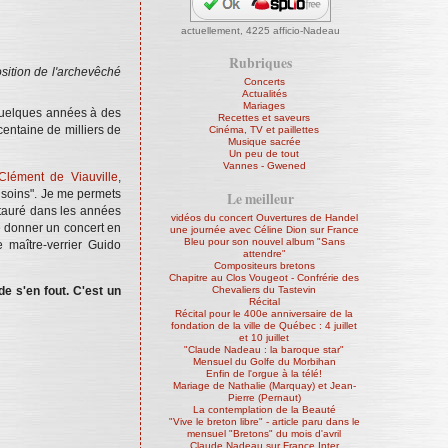
actuellement,
4225 afficio-Nadeau
Rubriques
osition de l'archevêché
Concerts
Actualités
Mariages
 quelques années à des
Recettes et saveurs
centaine de milliers de
Cinéma, TV et paillettes
Musique sacrée
Un peu de tout
Vannes - Gwened
 Clément de Viauville
,
e soins". Je me permets
Le meilleur
stauré dans les années
vidéos du concert Ouvertures de Handel
de donner un concert en
une journée avec Céline Dion sur France
Bleu pour son nouvel album "Sans
 maître-verrier Guido
attendre"
Compositeurs bretons
Chapitre au Clos Vougeot - Confrérie des
Chevaliers du Tastevin
de s'en fout. C'est un
Récital
Récital pour le 400e anniversaire de la
fondation de la ville de Québec : 4 juillet
et 10 juillet
"Claude Nadeau : la baroque star"
Mensuel du Golfe du Morbihan
Enfin de l'orgue à la télé!
Mariage de Nathalie (Marquay) et Jean-
Pierre (Pernaut)
La contemplation de la Beauté
"Vive le breton libre" - article paru dans le
mensuel "Bretons" du mois d'avril
Claude Nadeau sur France Inter