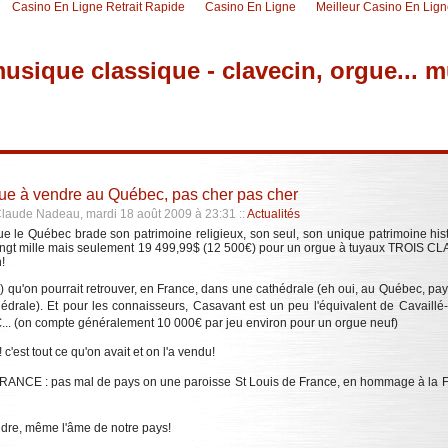
Casino En Ligne Retrait Rapide
Casino En Ligne
Meilleur Casino En Lig
usique classique - clavecin, orgue... 
ue à vendre au Québec, pas cher pas cher
Claude Nadeau, mardi 18 août 2009 à 23:31
::
Actualités
e Québec brade son patrimoine religieux, son seul, son unique patrimoine histori
vingt mille mais seulement 19 499,99$ (12 500€) pour un orgue à tuyaux TROIS CL
n!
ux) qu'on pourrait retrouver, en France, dans une cathédrale (eh oui, au Québec, pays 
drale). Et pour les connaisseurs, Casavant est un peu l'équivalent de Cavaillé-Col
00€... (on compte généralement 10 000€ par jeu environ pour un orgue neuf)
c'est tout ce qu'on avait et on l'a vendu!
E FRANCE : pas mal de pays on une paroisse St Louis de France, en hommage à la F
endre, même l'âme de notre pays!