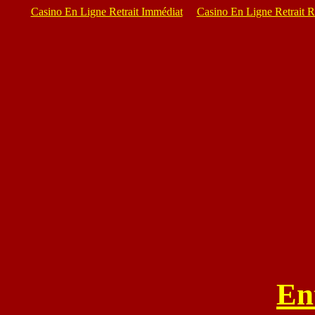
Casino En Ligne Retrait Immédiat
Casino En Ligne Retrait R
En