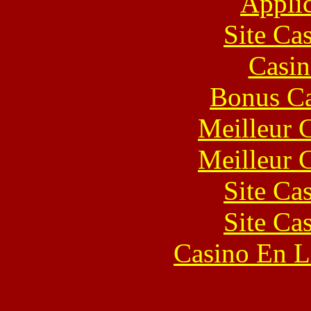
Applic
Site Ca
Casin
Bonus Ca
Meilleur 
Meilleur 
Site Ca
Site Ca
Casino En L