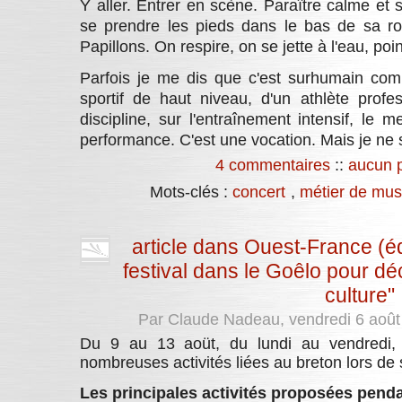
Y aller. Entrer en scène. Paraître calme et 
se prendre les pieds dans le bas de sa ro
Papillons. On respire, on se jette à l'eau, poi
Parfois je me dis que c'est surhumain comme
sportif de haut niveau, d'un athlète profes
discipline, sur l'entraînement intensif, le m
performance. C'est une vocation. Mais je ne sa
4 commentaires
::
aucun 
Mots-clés :
concert
,
métier de mus
article dans Ouest-France (éd
festival dans le Goêlo pour déc
culture"
Par Claude Nadeau, vendredi 6 aoû
Du 9 au 13 aoüt, du lundi au vendredi,
nombreuses activités liées au breton lors de s
Les principales activités proposées pend