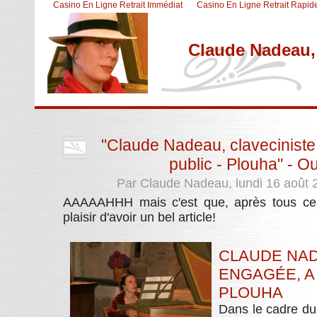
Casino En Ligne Retrait Immédiat
Casino En Ligne Retrait Rapid
Claude Nadeau, 
Aller au contenu
|
Aller au menu
|
Aller à la recherche
"Claude Nadeau, claveciniste
public - Plouha" - 
Par Claude Nadeau, lundi 16 août 
AAAAAHHH mais c'est que, après tous ces e
plaisir d'avoir un bel article!
CLAUDE NAD
ENGAGÉE, A 
PLOUHA
Dans le cadre du 