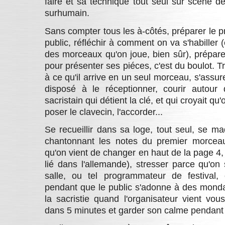
faire et sa technique tout seul sur scène de
surhumain.
Sans compter tous les à-côtés, préparer le 
public, réfléchir à comment on va s'habiller 
des morceaux qu'on joue, bien sûr), prépare
pour présenter ses piéces, c'est du boulot. Tr
à ce qu'il arrive en un seul morceau, s'assure
disposé à le réceptionner, courir autour 
sacristain qui détient la clé, et qui croyait qu
poser le clavecin, l'accorder...
Se recueillir dans sa loge, tout seul, se ma
chantonnant les notes du premier morceau
qu'on vient de changer en haut de la page 4,
lié dans l'allemande), stresser parce qu'on
salle, ou tel programmateur de festival,
pendant que le public s'adonne à des mondan
la sacristie quand l'organisateur vient v
dans 5 minutes et garder son calme pendant l