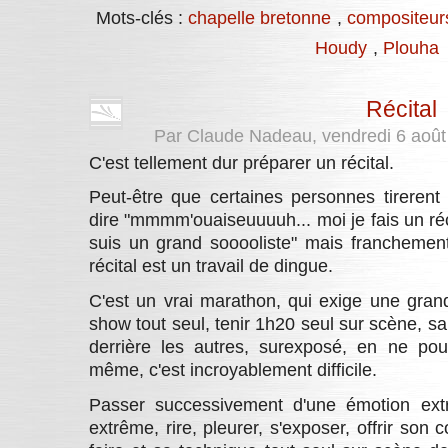
Mots-clés :
chapelle bretonne
,
compositeur
Houdy
,
Plouha
Récital
Par Claude Nadeau, vendredi 6 aoû
C'est tellement dur préparer un récital.
Peut-être que certaines personnes tirerent
dire "mmmm'ouaiseuuuuh... moi je fais un réc
suis un grand sooooliste" mais franchemen
récital est un travail de dingue.
C'est un vrai marathon, qui exige une grand
show tout seul, tenir 1h20 seul sur scène, s
derrière les autres, surexposé, en ne po
même, c'est incroyablement difficile.
Passer successivement d'une émotion ex
extrême, rire, pleurer, s'exposer, offrir son 