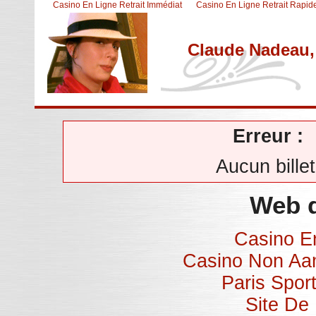
Casino En Ligne Retrait Immédiat
Casino En Ligne Retrait Rapid
Claude Nadeau, 
Aller au contenu
|
Aller au menu
|
Aller à la recherche
Erreur :
Aucun billet
Web d
Casino E
Casino Non Aa
Paris Sport
Site De