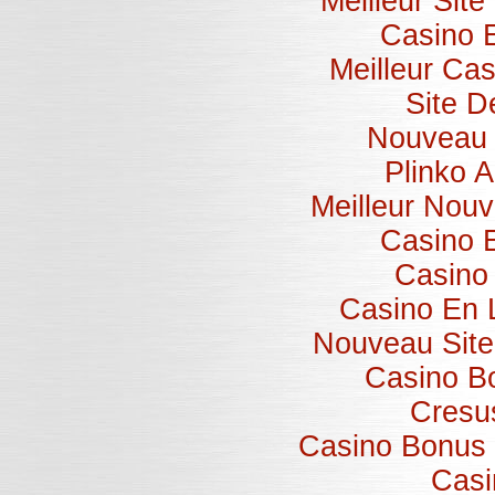
Meilleur Sit
Casino 
Meilleur Cas
Site D
Nouveau 
Plinko A
Meilleur Nou
Casino 
Casino
Casino En 
Nouveau Site
Casino B
Cresu
Casino Bonus
Casi