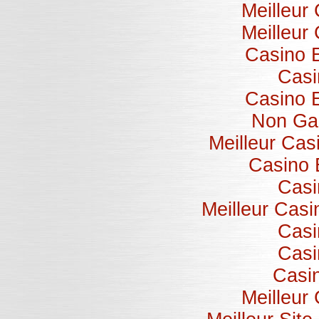
Meilleur
Meilleur
Casino 
Casi
Casino 
Non Ga
Meilleur Cas
Casino 
Casi
Meilleur Casi
Casi
Casi
Casi
Meilleur