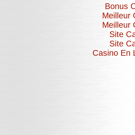
Bonus C
Meilleur
Meilleur
Site C
Site C
Casino En 