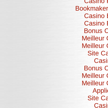
Casino 
Bookmaker 
Casino 
Casino 
Bonus C
Meilleur
Meilleur
Site C
Casi
Bonus C
Meilleur
Meilleur
Appli
Site C
Casi