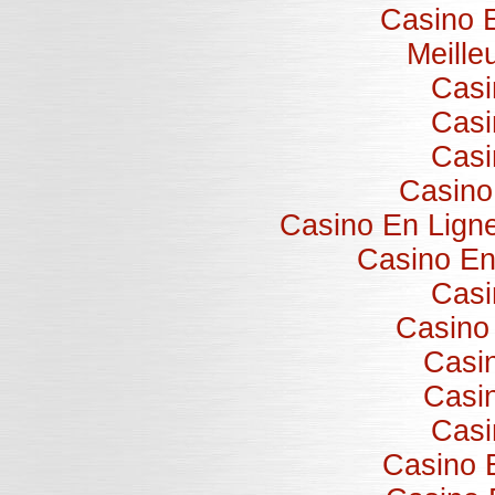
Casino 
Meille
Casi
Casi
Casi
Casino
Casino En Lign
Casino E
Casi
Casino
Casi
Casi
Casi
Casino 