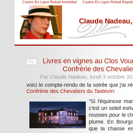
Casino En Ligne Retrait Immédiat
Casino En Ligne Retrait Rapid
Claude Nadeau, 
Aller au contenu
|
Aller au menu
|
Aller à la recherche
Livres en vignes au Clos Voug
Confrérie des Chevalie
Par Claude Nadeau, lundi 3 octobre 2
voici le compte-rendu de la soirée que j'ai r
Confrérie des Chevaliers du Tastevin
:
"Si l'équinoxe ma
c'est un soleil esti
rousses pour le ch
plume. En Bourgo
que la chasse es