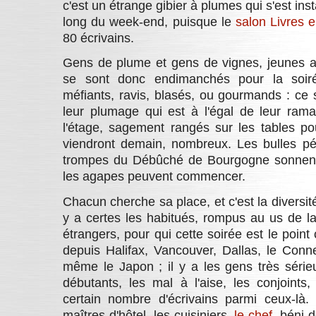
c'est un étrange gibier à plumes qui s'est ins
long du week-end, puisque le
salon Livres 
80 écrivains.
Gens de plume et gens de vignes, jeunes au
se sont donc endimanchés pour la soirée
méfiants, ravis, blasés, ou gourmands : ce s
leur plumage qui est à l'égal de leur ram
l'étage, sagement rangés sur les tables pou
viendront demain, nombreux. Les bulles pét
trompes du Débûché de Bourgogne sonnent, 
les agapes peuvent commencer.
Chacun cherche sa place, et c'est la diversité
y a certes les habitués, rompus au us de la 
étrangers, pour qui cette soirée est le point
depuis Halifax, Vancouver, Dallas, le Connec
même le Japon ; il y a les gens très sérieux
débutants, les mal à l'aise, les conjoints
certain nombre d'écrivains parmi ceux-là.
maîtres d'hôtel, les cuisiniers,
le chef
, béni d