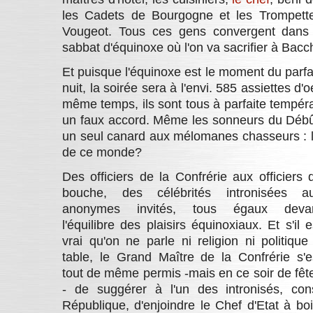
les Cadets de Bourgogne et les Trompet
Vougeot. Tous ces gens convergent dans 
sabbat d'équinoxe où l'on va sacrifier à Bacc
Et puisque l'équinoxe est le moment du parfait
nuit, la soirée sera à l'envi. 585 assiettes d
même temps, ils sont tous à parfaite tempéra
un faux accord. Même les sonneurs du Débûch
un seul canard aux mélomanes chasseurs : la
de ce monde?
Des officiers de la Confrérie aux officiers 
bouche, des célébrités intronisées a
anonymes invités, tous égaux deva
l'équilibre des plaisirs équinoxiaux. Et s'il e
vrai qu'on ne parle ni religion ni politique
table, le Grand Maître de la Confrérie s'e
tout de même permis -mais en ce soir de fête, 
- de suggérer à l'un des intronisés, con
République, d'enjoindre le Chef d'Etat à 