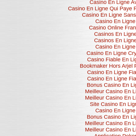
Casino En Ligne Av
Casino En Ligne Qui Paye 
Casino En Ligne San
Casino En Ligne
Casino Online Fra
Casinos En Lign
Casinos En Lign
Casino En Ligne
Casino En Ligne Cr
Casino Fiable En Li
Bookmaker Hors Arjel 
Casino En Ligne Fia
Casino En Ligne Fia
Bonus Casino En Li
Meilleur Casino En L
Meilleur Casino En L
Site Casino En Lig
Casino En Ligne
Bonus Casino En Li
Meilleur Casino En L
Meilleur Casino En L
Application Poke