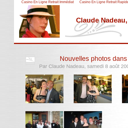
Casino En Ligne Retrait Immédiat
Casino En Ligne Retrait Rapid
Claude Nadeau, 
Aller au contenu
|
Aller au menu
|
Aller à la recherche
Nouvelles photos dans
Par Claude Nadeau, samedi 8 août 20