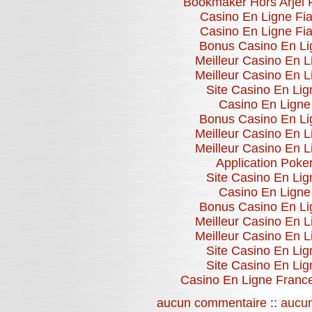
Bookmaker Hors Arjel 
Casino En Ligne Fia
Casino En Ligne Fia
Bonus Casino En Li
Meilleur Casino En L
Meilleur Casino En L
Site Casino En Lig
Casino En Ligne
Bonus Casino En Li
Meilleur Casino En L
Meilleur Casino En L
Application Poke
Site Casino En Lig
Casino En Ligne
Bonus Casino En Li
Meilleur Casino En L
Meilleur Casino En L
Site Casino En Lig
Site Casino En Lig
Casino En Ligne Franc
aucun commentaire
::
aucun