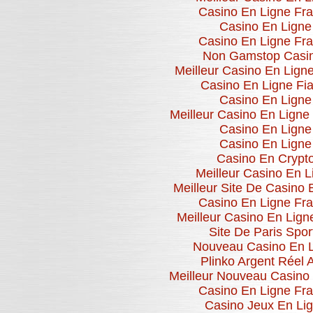
Casino En Ligne Fr
Casino En Ligne
Casino En Ligne Fr
Non Gamstop Casi
Meilleur Casino En Lign
Casino En Ligne Fia
Casino En Ligne
Meilleur Casino En Ligne
Casino En Ligne
Casino En Ligne
Casino En Crypt
Meilleur Casino En L
Meilleur Site De Casino 
Casino En Ligne Fr
Meilleur Casino En Lign
Site De Paris Sport
Nouveau Casino En 
Plinko Argent Réel 
Meilleur Nouveau Casino
Casino En Ligne Fr
Casino Jeux En Li