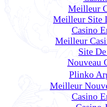
Meilleur 
Meilleur Site
Casino E
Meilleur Cas
Site De
Nouveau C
Plinko Ar
Meilleur Nouv
Casino E