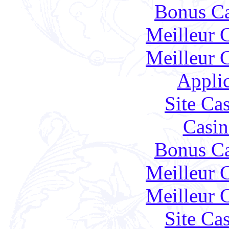
Bonus Ca
Meilleur 
Meilleur 
Applic
Site Ca
Casin
Bonus Ca
Meilleur 
Meilleur 
Site Ca