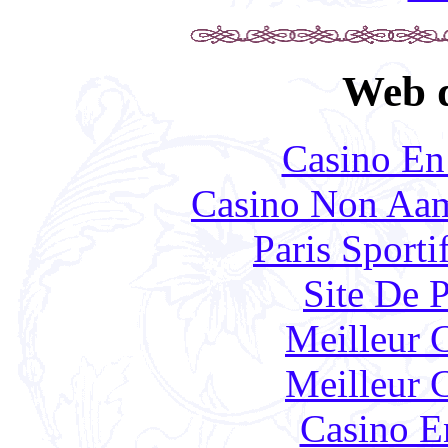
Web d
Casino En
Casino Non Aam
Paris Sport
Site De 
Meilleur 
Meilleur 
Casino E